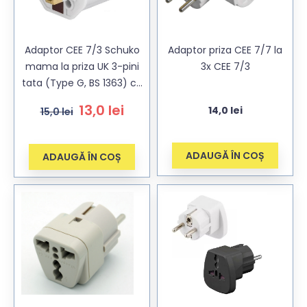
Adaptor CEE 7/3 Schuko
Adaptor priza CEE 7/7 la
mama la priza UK 3-pini
3x CEE 7/3
tata (Type G, BS 1363) cu
pamantare
13,0
lei
14,0
lei
15,0
lei
ADAUGĂ ÎN COȘ
ADAUGĂ ÎN COȘ