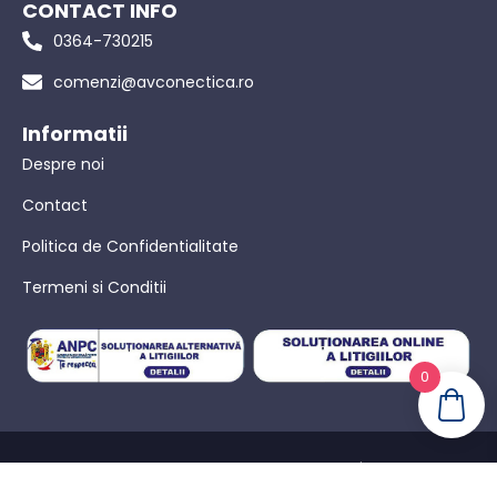
CONTACT INFO
0364-730215
comenzi@avconectica.ro
Informatii
Despre noi
Contact
Politica de Confidentialitate
Termeni si Conditii
0
© AVConectica – Toate drepturile rezervate! |
Politica de