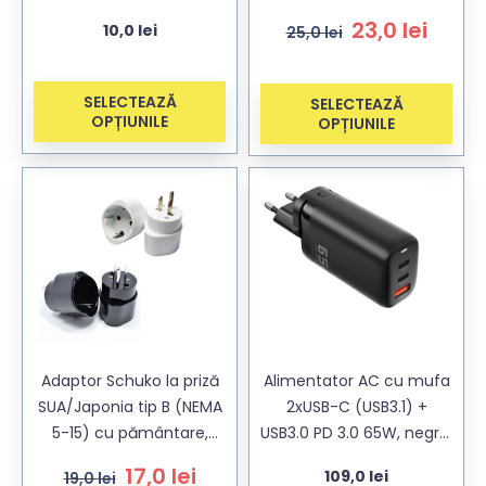
1-15, 2 pini – alb & negru
alb & negru
23,0
lei
10,0
lei
25,0
lei
SELECTEAZĂ
SELECTEAZĂ
OPȚIUNILE
OPȚIUNILE
Adaptor Schuko la priză
Alimentator AC cu mufa
SUA/Japonia tip B (NEMA
2xUSB-C (USB3.1) +
5-15) cu pământare,
USB3.0 PD 3.0 65W, negru,
alb/negru
3 adaptoare pentru
17,0
lei
109,0
lei
19,0
lei
calatorii