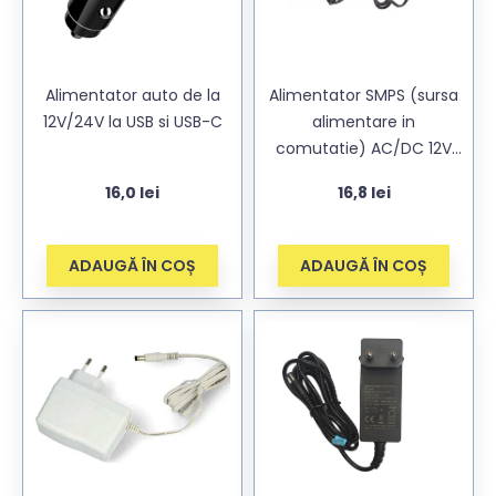
Alimentator auto de la
Alimentator SMPS (sursa
12V/24V la USB si USB-C
alimentare in
comutatie) AC/DC 12V
1,5A (1500mA) pentru
16,0
lei
16,8
lei
camere cu mufa
5,5×2,5mm, cablu DC
145cm
ADAUGĂ ÎN COȘ
ADAUGĂ ÎN COȘ