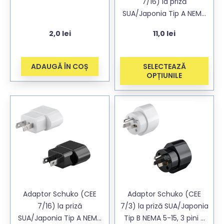
7/16) la priză
SUA/Japonia Tip A NEMA
1-15, 2 pini – alb & negru
2,0
lei
11,0
lei
ADAUGĂ ÎN COȘ
SELECTEAZĂ
OPȚIUNILE
Adaptor Schuko (CEE
Adaptor Schuko (CEE
7/16) la priză
7/3) la priză SUA/Japonia
SUA/Japonia Tip A NEMA
Tip B NEMA 5-15, 3 pini –