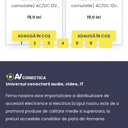
comutatie) AC/DC 12V
comutatie) AC/DC 12V
2A (2000mA) pentru
2A (2000mA) pentru
19,0
lei
19,0
lei
camere cu mufa
camere cu mufa
5,5×2,1mm, cablu DC
5,5×2,5mm, cablu DC
140cm
140cm
ADAUGĂ ÎN COȘ
ADAUGĂ ÎN COȘ
1
2
3
4
5
6
Universul conectarii audio, video, IT
Firma noastra este importatoare si distribuitoare de
accesorii electronice si electrice.Scopul nostru este de a
promova produse de calitate medie si superioara, la
preturi accesibile conditiilor de piata din Romania.