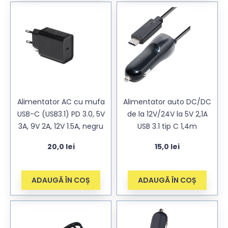
Alimentator AC cu mufa
Alimentator auto DC/DC
USB-C (USB3.1) PD 3.0, 5V
de la 12V/24V la 5V 2,1A
3A, 9V 2A, 12V 1.5A, negru
USB 3.1 tip C 1,4m
20,0
lei
15,0
lei
ADAUGĂ ÎN COȘ
ADAUGĂ ÎN COȘ