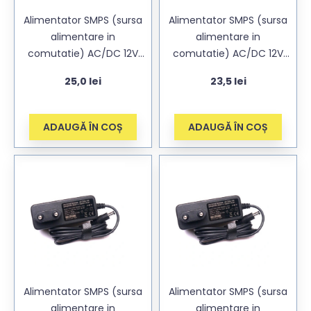
Alimentator SMPS (sursa
Alimentator SMPS (sursa
alimentare in
alimentare in
comutatie) AC/DC 12V
comutatie) AC/DC 12V
2.5A (2500mA) pentru
2.5A (2500mA) pentru
25,0
lei
23,5
lei
camere cu mufa
camere cu mufa
5,5×2,1mm, alb, cablu DC
5,5×2,1mm, cablu DC
150cm
175cm
ADAUGĂ ÎN COȘ
ADAUGĂ ÎN COȘ
Alimentator SMPS (sursa
Alimentator SMPS (sursa
alimentare in
alimentare in