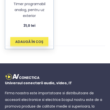
Timer programabil
analog, pentru uz
exterior
31,0
lei
ADAUGĂ ÎN COȘ
Universul conectarii audio, video, IT
Firma noastra este importatoare si distribuitoare de
accesorii electronice si electrice.Scopul nostru este de a
promova produse de calitate medie si superioara, la