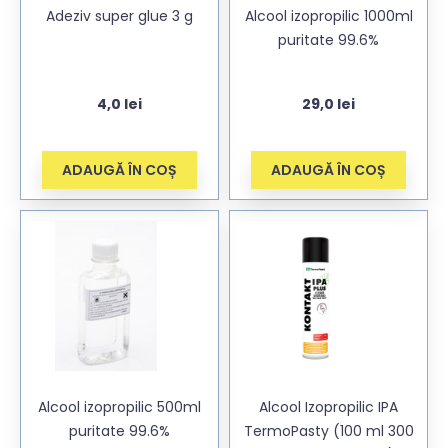
Adeziv super glue 3 g
Alcool izopropilic 1000ml
puritate 99.6%
4,0
lei
29,0
lei
ADAUGĂ ÎN COȘ
ADAUGĂ ÎN COȘ
Alcool izopropilic 500ml
Alcool Izopropilic IPA
puritate 99.6%
TermoPasty (100 ml 300