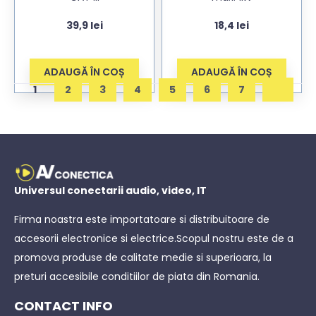
39,9
lei
18,4
lei
ADAUGĂ ÎN COȘ
ADAUGĂ ÎN COȘ
1
2
3
4
5
6
7
Universul conectarii audio, video, IT
Firma noastra este importatoare si distribuitoare de
accesorii electronice si electrice.Scopul nostru este de a
promova produse de calitate medie si superioara, la
preturi accesibile conditiilor de piata din Romania.
CONTACT INFO