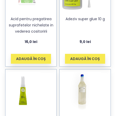
Acid pentru pregatirea
Adeziv super glue 10 g
suprafetelor nichelate in
vederea cositoririi
16,0
lei
9,0
lei
ADAUGĂ ÎN COȘ
ADAUGĂ ÎN COȘ