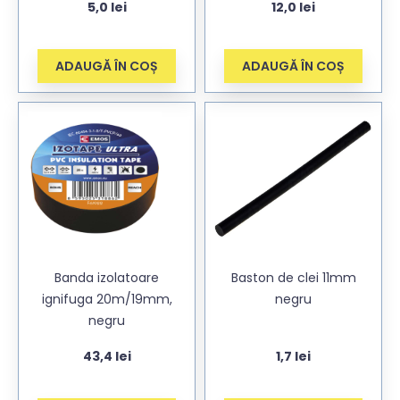
5,0
lei
12,0
lei
ADAUGĂ ÎN COȘ
ADAUGĂ ÎN COȘ
Banda izolatoare
Baston de clei 11mm
ignifuga 20m/19mm,
negru
negru
43,4
lei
1,7
lei