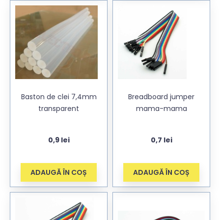
Baston de clei 7,4mm
Breadboard jumper
transparent
mama-mama
0,9
lei
0,7
lei
ADAUGĂ ÎN COȘ
ADAUGĂ ÎN COȘ