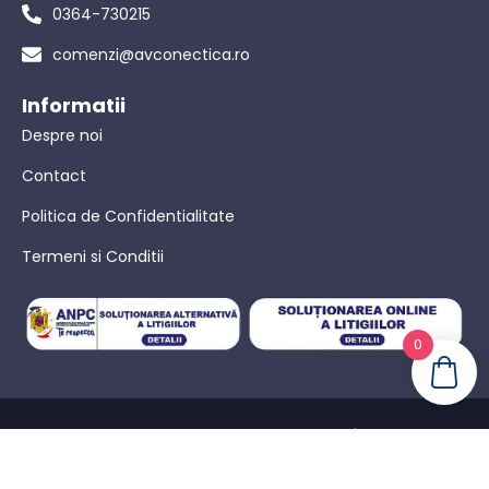
0364-730215
comenzi@avconectica.ro
Informatii
Despre noi
Contact
Politica de Confidentialitate
Termeni si Conditii
0
© AVConectica – Toate drepturile rezervate! |
Politica de
confidențialitate
|
Termeni Si Conditii
|
Powered by WebinIT