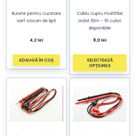
Burete pentru curatare
Cablu cupru multifilar
varf ciocan de lipit
izolat 10m – 10 culori
disponibile
4,2
lei
8,0
lei
ADAUGĂ ÎN COȘ
SELECTEAZĂ
OPȚIUNILE