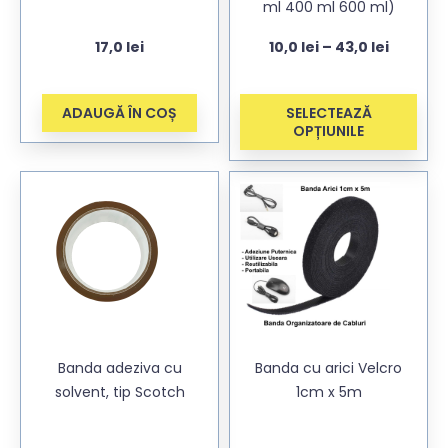
ml 400 ml 600 ml)
17,0
lei
10,0
lei
–
43,0
lei
ADAUGĂ ÎN COȘ
SELECTEAZĂ
OPȚIUNILE
Banda adeziva cu
Banda cu arici Velcro
solvent, tip Scotch
1cm x 5m