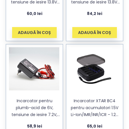
tensiune de iesire 13.8V,
tensiune de iesire 13.8V,
curent 1A
curent 2A
60,0
lei
84,2
lei
ADAUGĂ ÎN COȘ
ADAUGĂ ÎN COȘ
Incarcator pentru
Incarcator XTAR BC4
plumb-acid de 6V,
pentru acumulatori 1.5V
tensiune de iesire 7.2V,
Li-Ion/IMR/INR/ICR – 1.2V
curent 1A
Ni-CD/Ni-MH AA/AAA
58,9
lei
65,0
lei