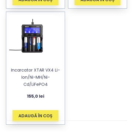
Incarcator XTAR VX4 Li-
Ion/Ni-MH/Ni-
Cd/LiFePO4
155,0
lei
ADAUGĂ ÎN COȘ