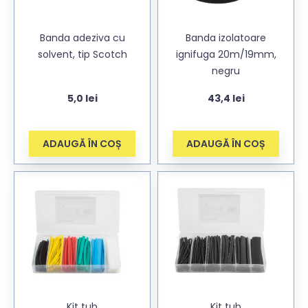
Banda adeziva cu
Banda izolatoare
solvent, tip Scotch
ignifuga 20m/19mm,
negru
5,0
lei
43,4
lei
ADAUGĂ ÎN COȘ
ADAUGĂ ÎN COȘ
Kit tub
Kit tub