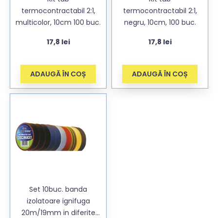
termocontractabil 2:1,
termocontractabil 2:1,
multicolor, 10cm 100 buc.
negru, 10cm, 100 buc.
17,8
lei
17,8
lei
ADAUGĂ ÎN COȘ
ADAUGĂ ÎN COȘ
Set 10buc. banda
izolatoare ignifuga
20m/19mm in diferite