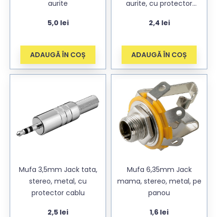
aurite
aurite, cu protector
cablu
5,0
lei
2,4
lei
ADAUGĂ ÎN COȘ
ADAUGĂ ÎN COȘ
Mufa 3,5mm Jack tata,
Mufa 6,35mm Jack
stereo, metal, cu
mama, stereo, metal, pe
protector cablu
panou
2,5
lei
1,6
lei