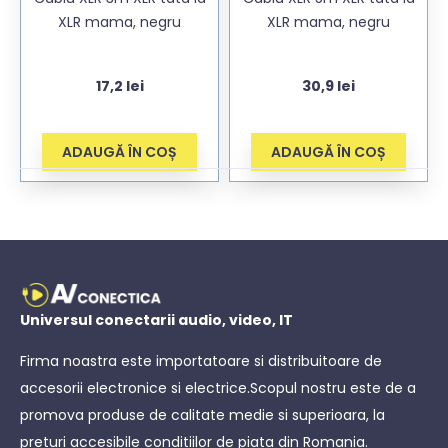
XLR mama, negru
XLR mama, negru
17,2
lei
30,9
lei
ADAUGĂ ÎN COȘ
ADAUGĂ ÎN COȘ
Universul conectarii audio, video, IT
Firma noastra este importatoare si distribuitoare de
accesorii electronice si electrice.Scopul nostru este de a
promova produse de calitate medie si superioara, la
preturi accesibile conditiilor de piata din Romania.