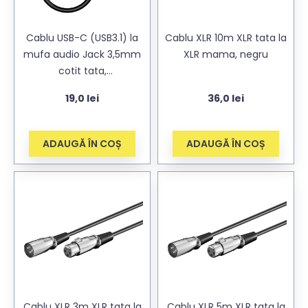
Cablu USB-C (USB3.1) la
Cablu XLR 10m XLR tata la
mufa audio Jack 3,5mm
XLR mama, negru
cotit tata,
Casti/Boxe/Auto audio,
19,0
lei
36,0
lei
50cm
ADAUGĂ ÎN COȘ
ADAUGĂ ÎN COȘ
Cablu XLR 3m XLR tata la
Cablu XLR 5m XLR tata la