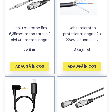
Cablu microfon 5m
Cablu microfon
6,35mm mono tata la 3
profesional, negru, 2 x
pini XLR mama, negru
22AWG cupru OFC
22,6
lei
350,0
lei
ADAUGĂ ÎN COȘ
ADAUGĂ ÎN COȘ