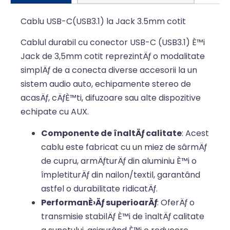
Cablu USB-C(USB3.1) la Jack 3.5mm cotit
Cablul durabil cu conector USB-C (USB3.1) È™i
Jack de 3,5mm cotit reprezintÄƒ o modalitate
simplÄƒ de a conecta diverse accesorii la un
sistem audio auto, echipamente stereo de
acasÄƒ, cÄƒÈ™ti, difuzoare sau alte dispozitive
echipate cu AUX.
Componente de înaltÄƒ calitate
: Acest
cablu este fabricat cu un miez de sârmÄƒ
de cupru, armÄƒturÄƒ din aluminiu È™i o
împletiturÄƒ din nailon/textil, garantând
astfel o durabilitate ridicatÄƒ.
PerformanÈ›Äƒ superioarÄƒ
: OferÄƒ o
transmisie stabilÄƒ È™i de înaltÄƒ calitate