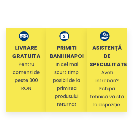
LIVRARE
PRIMITI
ASISTENȚĂ
GRATUITA
BANII INAPOI
DE
SPECIALITATE
Pentru
In cel mai
comenzi de
scurt timp
Aveți
peste 300
posibil de la
întrebări?
RON
primirea
Echipa
produsului
tehnică vă stă
returnat
la dispoziție.