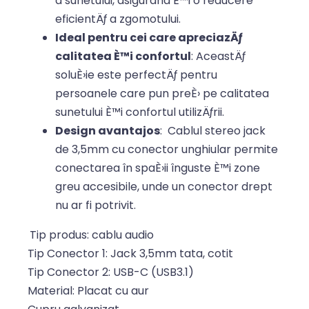
a sunetului, asigurând È™i o reducere
eficientÄƒ a zgomotului.
Ideal pentru cei care apreciazÄƒ
calitatea È™i confortul
: AceastÄƒ
soluÈ›ie este perfectÄƒ pentru
persoanele care pun preÈ› pe calitatea
sunetului È™i confortul utilizÄƒrii.
Design avantajos
: Cablul stereo jack
de 3,5mm cu conector unghiular permite
conectarea în spaÈ›ii înguste È™i zone
greu accesibile, unde un conector drept
nu ar fi potrivit.
Tip produs: cablu audio
Tip Conector 1: Jack 3,5mm tata, cotit
Tip Conector 2: USB-C (USB3.1)
Material: Placat cu aur