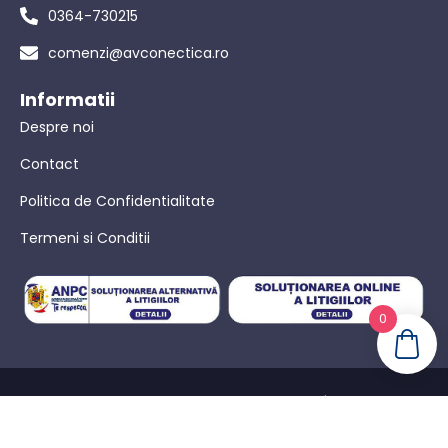
0364-730215
comenzi@avconectica.ro
Informatii
Despre noi
Contact
Politica de Confidentialitate
Termeni si Conditii
0
© AVConectica – Toate drepturile rezervate! |
Politica de
confidențialitate
|
Termeni Si Conditii
|
Powered by WebinIT