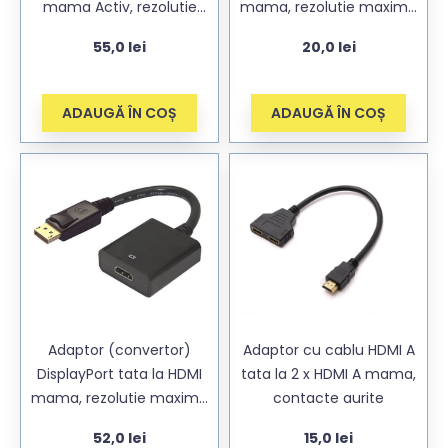
mama Activ, rezolutie
mama, rezolutie maxima
maxima 4K 60Hz
4K 30Hz
55,0
lei
20,0
lei
ADAUGĂ ÎN COȘ
ADAUGĂ ÎN COȘ
Adaptor (convertor)
Adaptor cu cablu HDMI A
DisplayPort tata la HDMI
tata la 2 x HDMI A mama,
mama, rezolutie maxima
contacte aurite
4K 60Hz
52,0
lei
15,0
lei