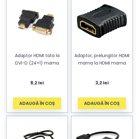
Adaptor HDMI tata la
Adaptor, prelungitor HDMI
DVI-D (24+1) mama
mama la HDMI mama
8,2
lei
3,2
lei
ADAUGĂ ÎN COȘ
ADAUGĂ ÎN COȘ