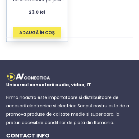
3.5mm stereo si
23,0
lei
alimentare pe micro USB
ADAUGĂ ÎN COȘ
Universul conectarii audio, video, IT
Firma noastra este importatoare si distribuitoare de
accesorii electronice si electrice.Scopul nostru este de a
promova produse de calitate medie si superioara, la
preturi accesibile conditiilor de piata din Romania.
CONTACT INFO