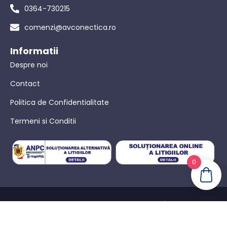
0364-730215
comenzi@avconectica.ro
Informatii
Despre noi
Contact
Politica de Confidentialitate
Termeni si Conditii
0
© AVConectica – Toate drepturile rezervate! |
Politica de
confidențialitate
|
Termeni Si Conditii
|
Powered by WebinIT