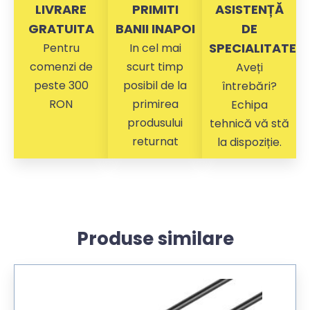
LIVRARE
PRIMITI
ASISTENȚĂ
GRATUITA
BANII INAPOI
DE
SPECIALITATE
Pentru
In cel mai
comenzi de
scurt timp
Aveți
peste 300
posibil de la
întrebări?
RON
primirea
Echipa
produsului
tehnică vă stă
returnat
la dispoziție.
Produse similare