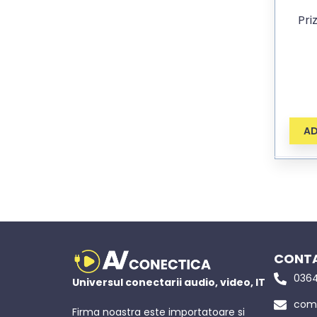
Pri
AD
CONTA
0364
Universul conectarii audio, video, IT
come
Firma noastra este importatoare si