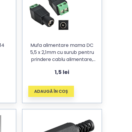
14
Mufa alimentare mama DC
5,5 x 2,1mm cu surub pentru
prindere cablu alimentare,
pentru CCTV
1,5
lei
(supraveghere)
ADAUGĂ ÎN COȘ