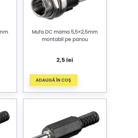
5mm
Mufa DC mama 5,5×2,5mm
montabil pe panou
2,5
lei
ADAUGĂ ÎN COȘ