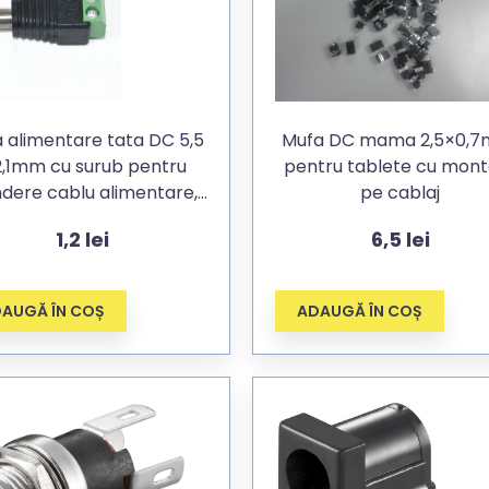
 alimentare tata DC 5,5
Mufa DC mama 2,5×0,7
2,1mm cu surub pentru
pentru tablete cu mon
ndere cablu alimentare,
pe cablaj
pentru CCTV
1,2
lei
6,5
lei
(supraveghere)
AUGĂ ÎN COȘ
ADAUGĂ ÎN COȘ