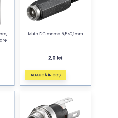
mm,
Mufa DC mama 5,5×2,1mm
tare
2,0
lei
ADAUGĂ ÎN COȘ