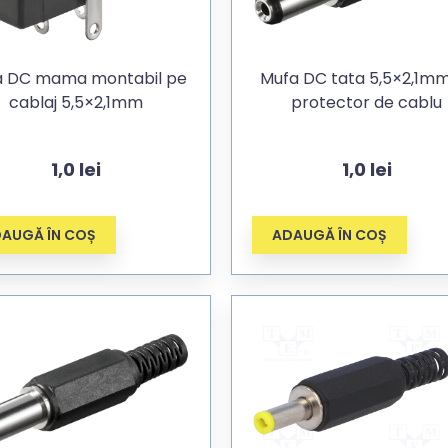
a DC mama montabil pe
Mufa DC tata 5,5×2,1mm cu
cablaj 5,5×2,1mm
protector de cablu
1,0
lei
1,0
lei
AUGĂ ÎN COȘ
ADAUGĂ ÎN COȘ