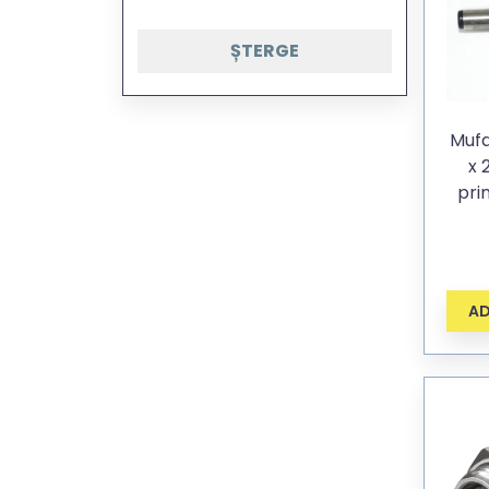
ȘTERGE
Mufa
x 
pri
AD