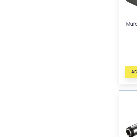
Muf
AD