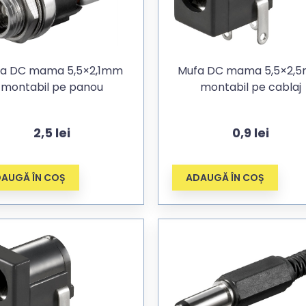
a DC mama 5,5×2,1mm
Mufa DC mama 5,5×2,
montabil pe panou
montabil pe cablaj
2,5
lei
0,9
lei
AUGĂ ÎN COȘ
ADAUGĂ ÎN COȘ