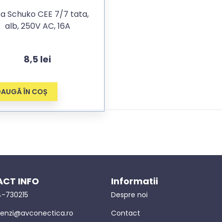
za Schuko CEE 7/7 tata,
alb, 250V AC, 16A
8,5
lei
AUGĂ ÎN COȘ
CT INFO
Informatii
-730215
Despre noi
nzi@avconectica.ro
Contact