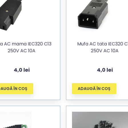
a AC mama IEC320 C13
Mufa AC tata IEC320 C
250V AC 10A
250V AC 10A
4,0
lei
4,0
lei
AUGĂ ÎN COȘ
ADAUGĂ ÎN COȘ