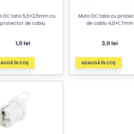
a DC tata 5,5×2,5mm cu
Mufa DC tata cu protec
protector de cablu
de cablu 4,0×1,7mm
1,0
lei
3,0
lei
AUGĂ ÎN COȘ
ADAUGĂ ÎN COȘ