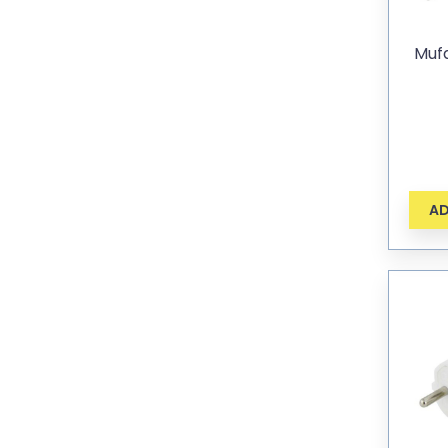
Muf
AD