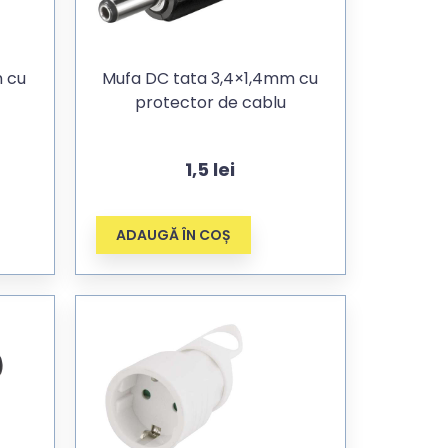
Mufa DC tata 3,4×1,4mm cu
protector de cablu
1,5
lei
ADAUGĂ ÎN COȘ