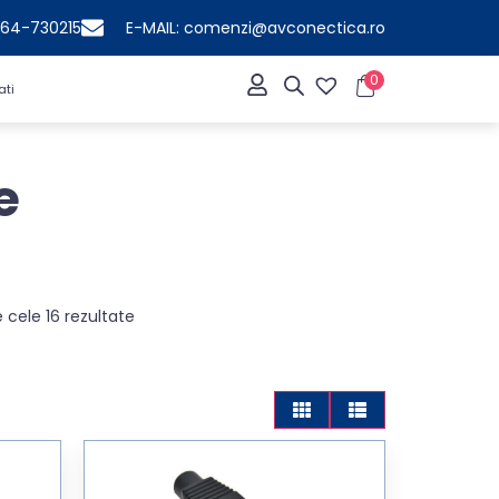
364-730215
E-MAIL: comenzi@avconectica.ro
0
ati
e
 cele 16 rezultate