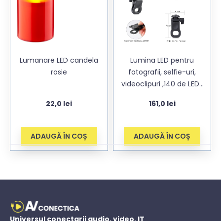
Lumanare LED candela
Lumina LED pentru
rosie
fotografii, selfie-uri,
videoclipuri ,140 de LED-
uri, baterie USB de
22,0
lei
161,0
lei
3100mAh, temperatură
culoare 2500-9000K, HSI,
CRI 95+, 20 de moduri de
ADAUGĂ ÎN COȘ
ADAUGĂ ÎN COȘ
scenă, negru
Universul conectarii audio, video, IT