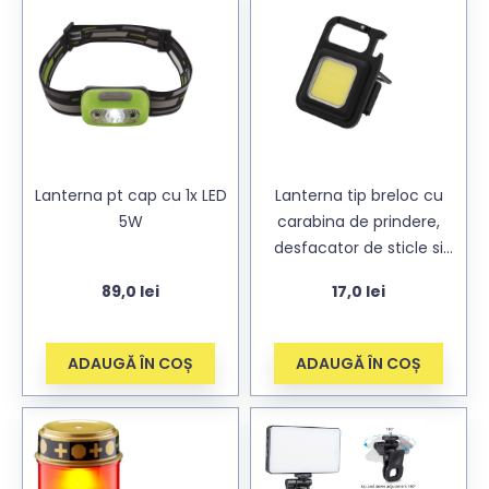
Lanterna pt cap cu 1x LED
Lanterna tip breloc cu
5W
carabina de prindere,
desfacator de sticle si
led COB de putere 6W
89,0
lei
17,0
lei
ADAUGĂ ÎN COȘ
ADAUGĂ ÎN COȘ