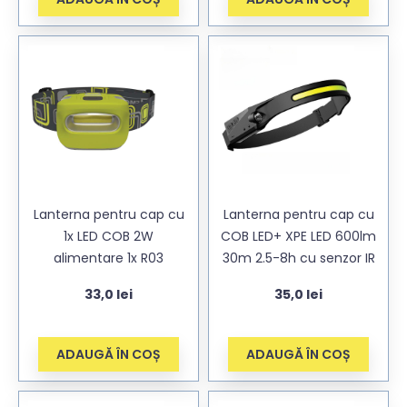
Lanterna pentru cap cu
Lanterna pentru cap cu
1x LED COB 2W
COB LED+ XPE LED 600lm
alimentare 1x R03
30m 2.5-8h cu senzor IR
33,0
lei
35,0
lei
ADAUGĂ ÎN COȘ
ADAUGĂ ÎN COȘ