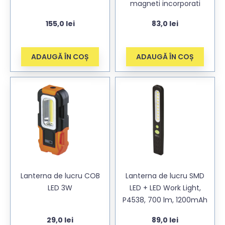
magneti incorporati
155,0
lei
83,0
lei
ADAUGĂ ÎN COȘ
ADAUGĂ ÎN COȘ
Lanterna de lucru COB
Lanterna de lucru SMD
LED 3W
LED + LED Work Light,
P4538, 700 lm, 1200mAh
29,0
lei
89,0
lei