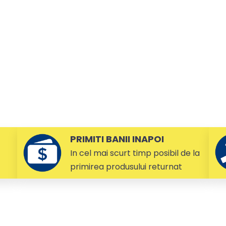
PRIMITI BANII INAPOI
In cel mai scurt timp posibil de la
primirea produsului returnat