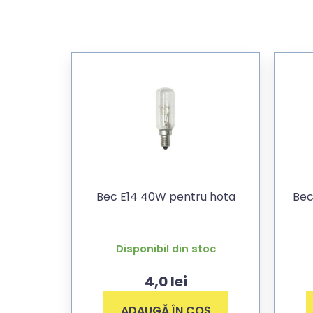
Bec E14 40W pentru hota
Bec
Disponibil din stoc
4,0
lei
ADAUGĂ ÎN COȘ