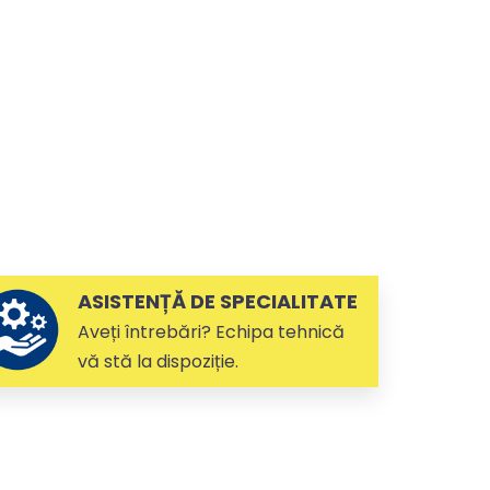
ASISTENȚĂ DE SPECIALITATE
Aveți întrebări? Echipa tehnică
vă stă la dispoziție.