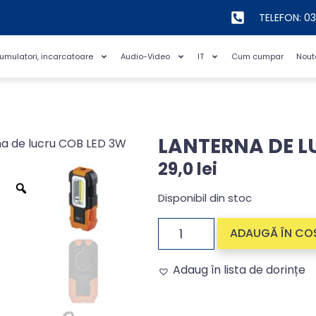
TELEFON: 0
cumulatori, incarcatoare
Audio-Video
IT
Cum cumpar
Nout
LANTERNA DE L
na de lucru COB LED 3W
29,0
lei
Disponibil din stoc
ADAUGĂ ÎN CO
Adaug în lista de dorințe
Alternative: