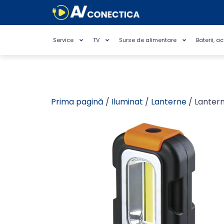
Service
TV
Surse de alimentare
Baterii, a
Prima pagină
/
Iluminat
/
Lanterne
/ Lanter