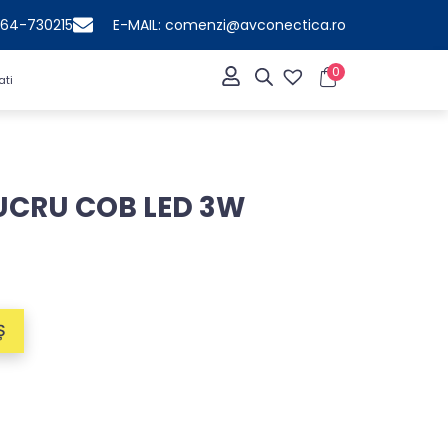
364-730215
E-MAIL: comenzi@avconectica.ro
0
ati
UCRU COB LED 3W
Ș