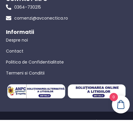
0364-730215
comenzi@avconectica.ro
Informatii
Despre noi
Contact
Politica de Confidentialitate
Termeni si Conditii
0
© AVConectica – Toate drepturile rezervate! |
Politica de
confidențialitate
|
Termeni Si Conditii
|
Powered by WebinIT