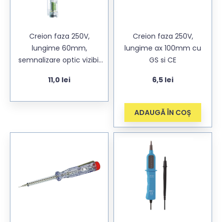
Creion faza 250V,
Creion faza 250V,
lungime 60mm,
lungime ax 100mm cu
semnalizare optic vizibil
GS si CE
si in conditii de lumina
11,0
lei
6,5
lei
puternica
ADAUGĂ ÎN COȘ