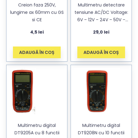
Creion faza 250V,
Multimetru detectare
lungime ax 60mm cu GS
tensiune AC/DC Voltage:
si CE
6V – 12V – 24V – 50V –
120V – 230V – 400V
4,5
lei
29,0
lei
ADAUGĂ ÎN COȘ
ADAUGĂ ÎN COȘ
Multimetru digital
Multimetru digital
DT9205A cu 8 functii
DT9208N cu 10 functii