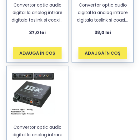
Convertor optic audio
Convertor optic audio
digital la analog intrare
digital la analog intrare
digitala toslink si coaxial
digitala toslink si coaxial
RCA iesire analogica (2x
RCA iesire analogica (2x
37,0
lei
38,0
lei
RCA) + Bluetooth V4.0
RCA) + jack 3,5mm
stereo
ADAUGĂ ÎN COȘ
ADAUGĂ ÎN COȘ
Convertor optic audio
digital la analog intrare