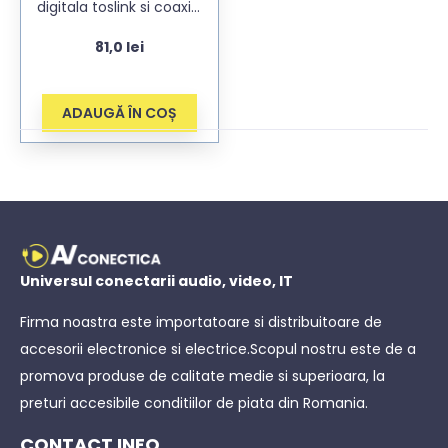
digitala toslink si coaxial
RCA iesire analogica (2x
81,0
lei
RCA) si jack 3.5mm
stereo cu amplificare
ADAUGĂ ÎN COȘ
Universul conectarii audio, video, IT
Firma noastra este importatoare si distribuitoare de
accesorii electronice si electrice.Scopul nostru este de a
promova produse de calitate medie si superioara, la
preturi accesibile conditiilor de piata din Romania.
CONTACT INFO