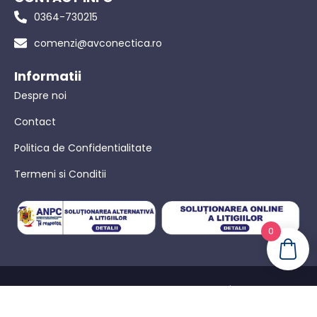
0364-730215
comenzi@avconectica.ro
Informatii
Despre noi
Contact
Politica de Confidentialitate
Termeni si Conditii
0
© AVConectica – Toate drepturile rezervate! |
Politica de
confidențialitate
|
Termeni Si Conditii
|
Powered by WebinIT