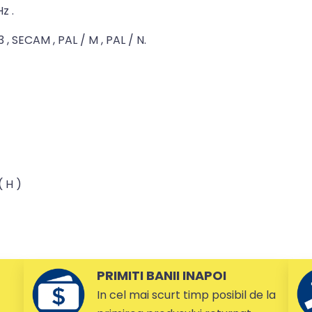
z .
 , SECAM , PAL / M , PAL / N.
( H )
PRIMITI BANII INAPOI
In cel mai scurt timp posibil de la