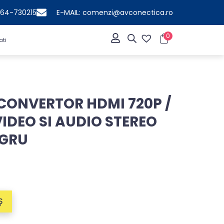
364-730215
E-MAIL: comenzi@avconectica.ro
0
ati
CONVERTOR HDMI 720P /
VIDEO SI AUDIO STEREO
EGRU
Ș