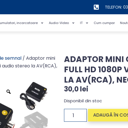
TELEFON: 0
cumulatori, incarcatoare
Audio-Video
IT
Cum cumpar
Nout
ADAPTOR MINI 
de semnal
/ Adaptor mini
i audio stereo la AV(RCA),
FULL HD 1080P 
LA AV(RCA), N
30,0
lei
Disponibil din stoc
ADAUGĂ ÎN CO