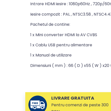
Intrare HDMI iesire : 1080p60Hz , 720p/60H
Iesire compozit : PAL , NTSC3.58 , NTSC4.43
Pachetul de contine:
1 x Mini converter HDMI la AV CVBS
1 x Cablu USB pentru alimentare
1 x Manual de utilizare
Dimensiuni ( mm ) : 66 ( D ) x55 ( W ) x20 
LIVRARE GRATUITA
Pentru comenzi de peste 300