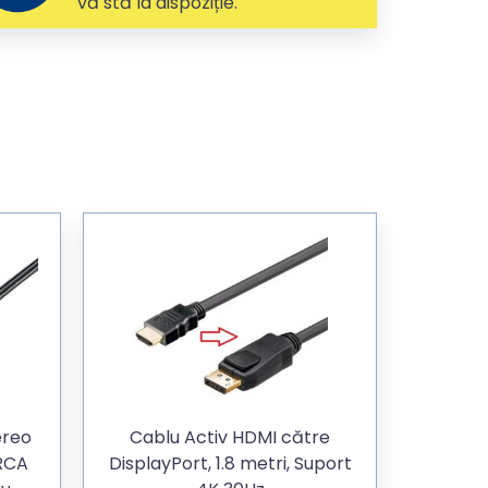
vă stă la dispoziție.
ereo
Cablu Activ HDMI către
RCA
DisplayPort, 1.8 metri, Suport