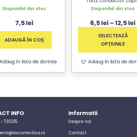
Tata, conductor cup
Disponibil din stoc
Disponibil din stoc
7,5
lei
6,5
lei
–
12,5
lei
SELECTEAZĂ
ADAUGĂ ÎN COȘ
OPȚIUNILE
Adaug în lista de dorințe
Adaug în lista de dor
CT INFO
Informatii
-730215
Despre noi
nzi@avconectica.ro
Contact