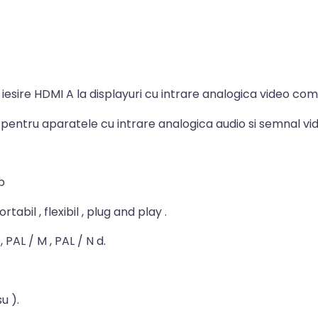
iesire HDMI A la displayuri cu intrare analogica video com
 pentru aparatele cu intrare analogica audio si semnal v
p
tabil , flexibil , plug and play .
PAL / M , PAL / N d.
u ).