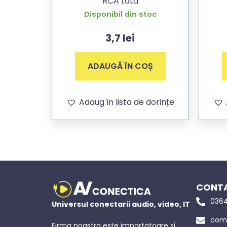
RCA tata
Disponibil din stoc
3,7
lei
ADAUGĂ ÎN COȘ
Adaug în lista de dorințe
CONTA
0364
Universul conectarii audio, video, IT
come
Firma noastra este importatoare si