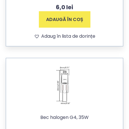
6,0
lei
ADAUGĂ ÎN COȘ
Adaug în lista de dorințe
Bec halogen G4, 35W