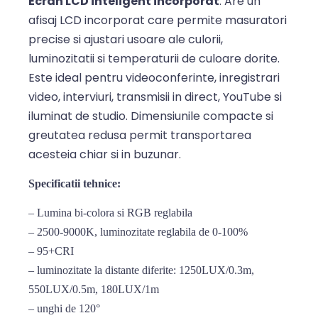
Ecran LCD inteligent incorporat
: Are un
afisaj LCD incorporat care permite masuratori
precise si ajustari usoare ale culorii,
luminozitatii si temperaturii de culoare dorite.
Este ideal pentru videoconferinte, inregistrari
video, interviuri, transmisii in direct, YouTube si
iluminat de studio. Dimensiunile compacte si
greutatea redusa permit transportarea
acesteia chiar si in buzunar.
Specificatii tehnice:
– Lumina bi-colora si RGB reglabila
– 2500-9000K, luminozitate reglabila de 0-100%
– 95+CRI
– luminozitate la distante diferite: 1250LUX/0.3m,
550LUX/0.5m, 180LUX/1m
– unghi de 120°