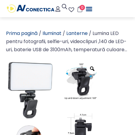
0
Prima pagină
/
Iluminat
/
Lanterne
/ Lumina LED
pentru fotografii, selfie-uri, videoclipuri ,140 de LED-
uri, baterie USB de 3100mAh, temperatură culoare
2500-9000K, HSI, CRI 95+, 20 de moduri de scenă,
negru