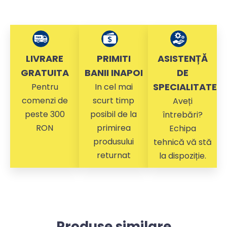
LIVRARE
PRIMITI
ASISTENȚĂ
GRATUITA
BANII INAPOI
DE
SPECIALITATE
Pentru
In cel mai
comenzi de
scurt timp
Aveți
peste 300
posibil de la
întrebări?
RON
primirea
Echipa
produsului
tehnică vă stă
returnat
la dispoziție.
Produse similare