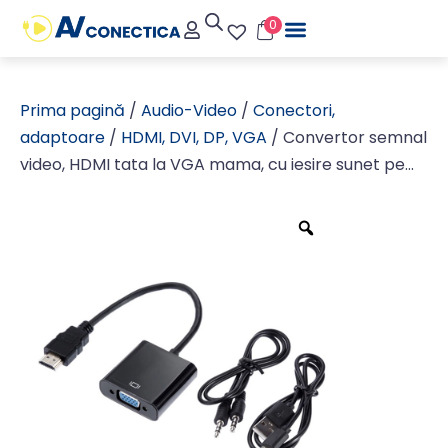
0
Prima pagină
/
Audio-Video
/
Conectori,
adaptoare
/
HDMI, DVI, DP, VGA
/ Convertor semnal
video, HDMI tata la VGA mama, cu iesire sunet pe
jack 3.5mm stereo si alimentare pe micro USB