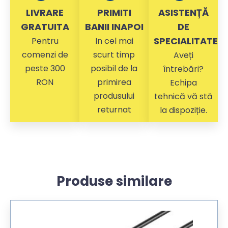
LIVRARE
PRIMITI
ASISTENȚĂ
GRATUITA
BANII INAPOI
DE
SPECIALITATE
Pentru
In cel mai
comenzi de
scurt timp
Aveți
peste 300
posibil de la
întrebări?
RON
primirea
Echipa
produsului
tehnică vă stă
returnat
la dispoziție.
Produse similare