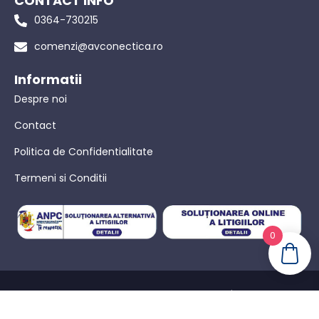
CONTACT INFO
0364-730215
comenzi@avconectica.ro
Informatii
Despre noi
Contact
Politica de Confidentialitate
Termeni si Conditii
0
© AVConectica – Toate drepturile rezervate! |
Politica de
confidențialitate
|
Termeni Si Conditii
|
Powered by WebinIT