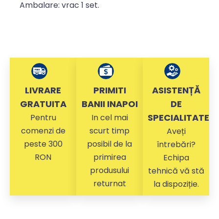
Ambalare: vrac 1 set.
LIVRARE
PRIMITI
ASISTENȚĂ
GRATUITA
BANII INAPOI
DE
SPECIALITATE
Pentru
In cel mai
comenzi de
scurt timp
Aveți
peste 300
posibil de la
întrebări?
RON
primirea
Echipa
produsului
tehnică vă stă
returnat
la dispoziție.