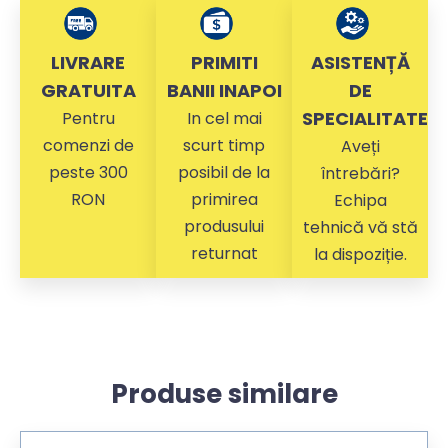
LIVRARE
PRIMITI
ASISTENȚĂ
GRATUITA
BANII INAPOI
DE
SPECIALITATE
Pentru
In cel mai
comenzi de
scurt timp
Aveți
peste 300
posibil de la
întrebări?
RON
primirea
Echipa
produsului
tehnică vă stă
returnat
la dispoziție.
Produse similare