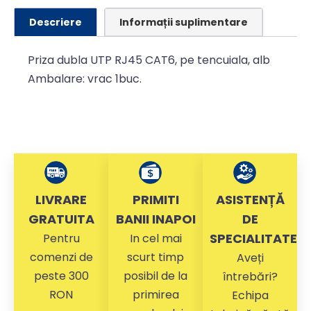
Descriere
Informații suplimentare
Priza dubla UTP RJ45 CAT6, pe tencuiala, alb
Ambalare: vrac 1buc.
LIVRARE
PRIMITI
ASISTENȚĂ
GRATUITA
BANII INAPOI
DE
SPECIALITATE
Pentru
In cel mai
comenzi de
scurt timp
Aveți
peste 300
posibil de la
întrebări?
RON
primirea
Echipa