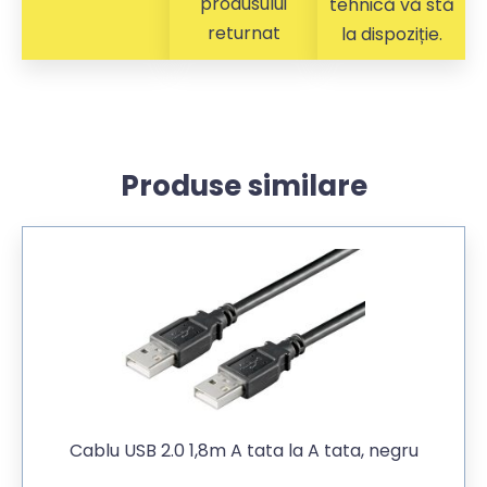
produsului
tehnică vă stă
returnat
la dispoziție.
Produse similare
Cablu USB 2.0 1,8m A tata la A tata, negru