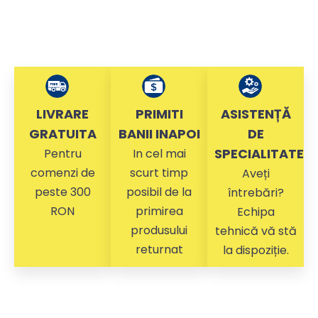
LIVRARE
PRIMITI
ASISTENȚĂ
GRATUITA
BANII INAPOI
DE
SPECIALITATE
Pentru
In cel mai
comenzi de
scurt timp
Aveți
peste 300
posibil de la
întrebări?
RON
primirea
Echipa
produsului
tehnică vă stă
returnat
la dispoziție.