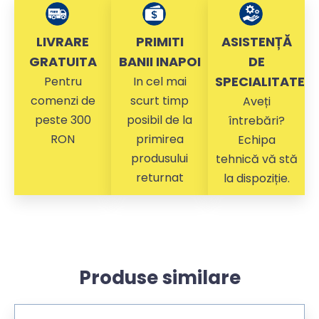
LIVRARE
PRIMITI
ASISTENȚĂ
GRATUITA
BANII INAPOI
DE
SPECIALITATE
Pentru
In cel mai
comenzi de
scurt timp
Aveți
peste 300
posibil de la
întrebări?
RON
primirea
Echipa
produsului
tehnică vă stă
returnat
la dispoziție.
Produse similare