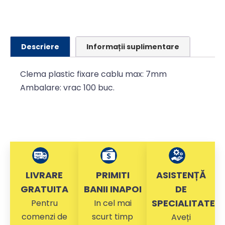
Descriere
Informații suplimentare
Clema plastic fixare cablu max: 7mm
Ambalare: vrac 100 buc.
LIVRARE
PRIMITI
ASISTENȚĂ
GRATUITA
BANII INAPOI
DE
SPECIALITATE
Pentru
In cel mai
comenzi de
scurt timp
Aveți