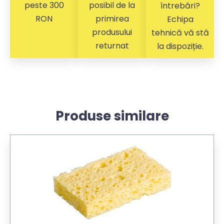
peste 300
posibil de la
întrebări?
RON
primirea
Echipa
produsului
tehnică vă stă
returnat
la dispoziție.
Produse similare