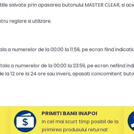
iile salvate prin apasarea butonului MASTER CLEAR, si ace
u reglare si utilizare.
itala a numerelor de la 00:00 la 11:59, pe ecran fiind indica
gitala a numerelor de la 00:00 la 23:59, pe ecran nefiind in
e la 12 ore la 24 ore sau invers, apasati concomitent but
PRIMITI BANII INAPOI
In cel mai scurt timp posibil de la
primirea produsului returnat