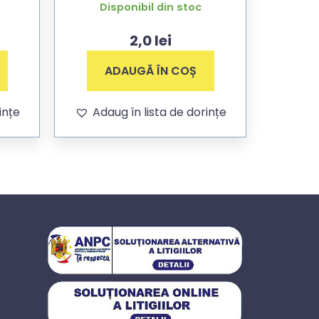
fa
Disponibil din stoc
40cm
2,0
lei
ADAUGĂ ÎN COȘ
ințe
Adaug în lista de dorințe