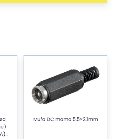
rsa
Mufa DC mama 5,5×2,1mm
ie)
A)