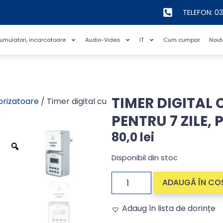
TELEFON: 0
cumulatori, incarcatoare
Audio-Video
IT
Cum cumpar
Nout
TIMER DIGITAL
rizatoare
/ Timer digital cu
r
PENTRU 7 ZILE,
80,0
lei
Disponibil din stoc
ADAUGĂ ÎN CO
Adaug în lista de dorințe
Alternative: