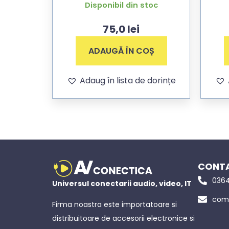
cu mufa 5,5×2,5mm cotit la
Disponibil din stoc
90° Toshiba/Asus
75,0
lei
ADAUGĂ ÎN COȘ
Adaug în lista de dorințe
CONTA
0364
Universul conectarii audio, video, IT
come
Firma noastra este importatoare si
distribuitoare de accesorii electronice si