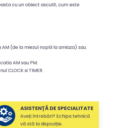
asta cu un obiect ascutit, cum este
tia AM (de la miezul noptii la amiaza) sau
dicatia AM sau PM.
onul CLOCK si TIMER.
ASISTENȚĂ DE SPECIALITATE
Aveți întrebări? Echipa tehnică
vă stă la dispoziție.