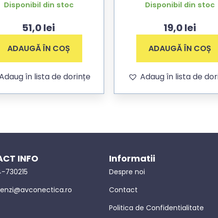
pentru camere cu mu
Disponibil din stoc
Disponibil din stoc
5,5×2,5mm, cablu DC 1
51,0
lei
19,0
lei
ADAUGĂ ÎN COȘ
ADAUGĂ ÎN COȘ
Adaug în lista de dorințe
Adaug în lista de dor
CT INFO
Informatii
-730215
Despre noi
nzi@avconectica.ro
Contact
Politica de Confidentialitate