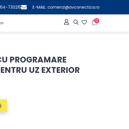
364-730215
E-MAIL: comenzi@avconectica.ro
0
ati
 CU PROGRAMARE
 PENTRU UZ EXTERIOR
Ș