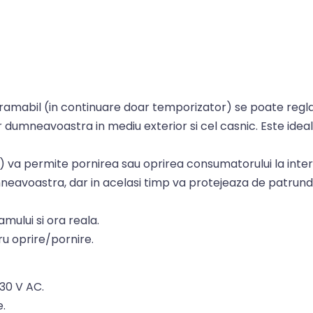
rogramabil (in continuare doar temporizator) se poate regl
umneavoastra in mediu exterior si cel casnic. Este ideal
om) va permite pornirea sau oprirea consumatorului la inter
neavoastra, dar in acelasi timp va protejeaza de patrund
amului si ora reala.
u oprire/pornire.
230 V AC.
e.