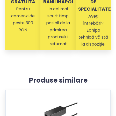
GRATUITA
BANII INAPOI
DE
SPECIALITATE
Pentru
In cel mai
comenzi de
scurt timp
Aveți
peste 300
posibil de la
întrebări?
RON
primirea
Echipa
produsului
tehnică vă stă
returnat
la dispoziție.
Produse similare