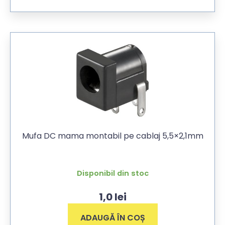
Mufa DC mama montabil pe cablaj 5,5×2,1mm
Disponibil din stoc
1,0
lei
ADAUGĂ ÎN COȘ