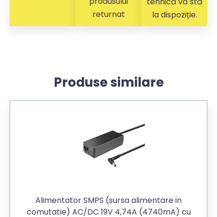
produsului
tehnică vă stă
returnat
la dispoziție.
Produse similare
Alimentator SMPS (sursa alimentare in
comutatie) AC/DC 19V 4,74A (4740mA) cu