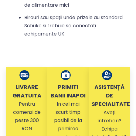
de alimentare mici
Birouri sau spații unde prizele au standard
Schuko și trebuie să conectați
echipamente UK
LIVRARE
PRIMITI
ASISTENȚĂ
GRATUITA
BANII INAPOI
DE
SPECIALITATE
Pentru
In cel mai
comenzi de
scurt timp
Aveți
peste 300
posibil de la
întrebări?
RON
primirea
Echipa