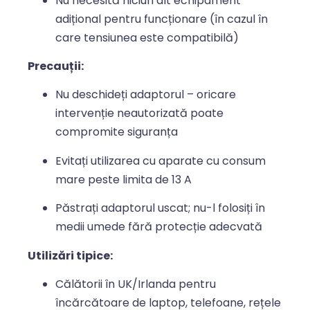
Nu necesită niciun alt echipament
adițional pentru funcționare (în cazul în
care tensiunea este compatibilă)
Precauții:
Nu deschideți adaptorul – oricare
intervenție neautorizată poate
compromite siguranța
Evitați utilizarea cu aparate cu consum
mare peste limita de 13 A
Păstrați adaptorul uscat; nu-l folosiți în
medii umede fără protecție adecvată
Utilizări tipice:
Călătorii în UK/Irlanda pentru
încărcătoare de laptop, telefoane, rețele