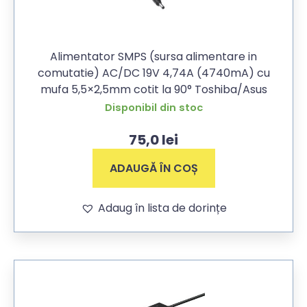
Alimentator SMPS (sursa alimentare in
comutatie) AC/DC 19V 4,74A (4740mA) cu
mufa 5,5×2,5mm cotit la 90° Toshiba/Asus
Disponibil din stoc
75,0
lei
ADAUGĂ ÎN COȘ
Adaug în lista de dorințe