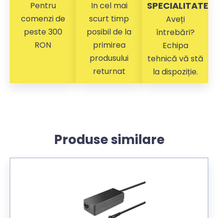
SPECIALITATE
Pentru
In cel mai
comenzi de
scurt timp
Aveți
peste 300
posibil de la
întrebări?
RON
primirea
Echipa
produsului
tehnică vă stă
returnat
la dispoziție.
Produse similare