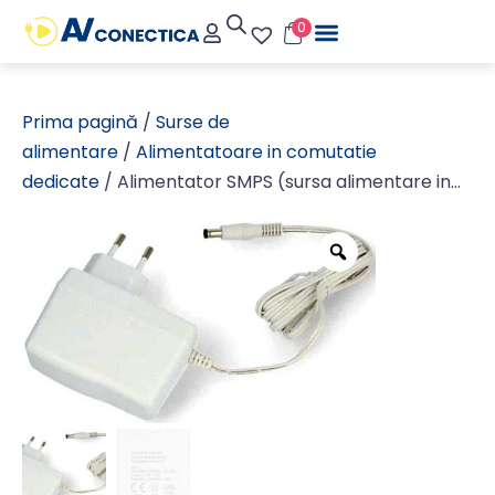
0
Prima pagină
/
Surse de
alimentare
/
Alimentatoare in comutatie
dedicate
/ Alimentator SMPS (sursa alimentare in
comutatie) AC/DC 12V 2.5A (2500mA) pentru
camere cu mufa 5,5×2,1mm, alb, cablu DC 150cm