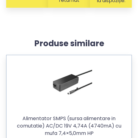
returnat
la dispoziție.
Produse similare
Alimentator SMPS (sursa alimentare in
comutatie) AC/DC 19V 4,74A (4740mA) cu
mufa 7,4×5,0mm HP