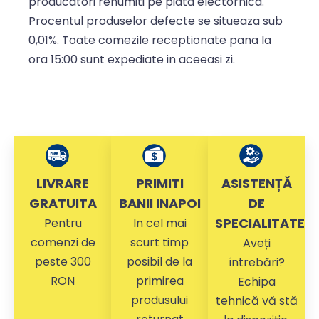
producatori renumiti pe piata electornica.
Procentul produselor defecte se situeaza sub
0,01%. Toate comezile receptionate pana la
ora 15:00 sunt expediate in aceeasi zi.
LIVRARE
PRIMITI
ASISTENȚĂ
GRATUITA
BANII INAPOI
DE
SPECIALITATE
Pentru
In cel mai
comenzi de
scurt timp
Aveți
peste 300
posibil de la
întrebări?
RON
primirea
Echipa
produsului
tehnică vă stă