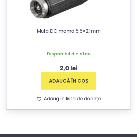
Mufa DC mama 5,5×2,1mm
Disponibil din stoc
2,0
lei
ADAUGĂ ÎN COȘ
Adaug în lista de dorințe