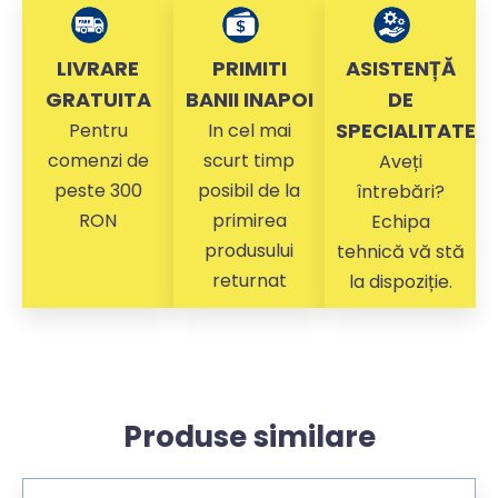
LIVRARE
PRIMITI
ASISTENȚĂ
GRATUITA
BANII INAPOI
DE
SPECIALITATE
Pentru
In cel mai
comenzi de
scurt timp
Aveți
peste 300
posibil de la
întrebări?
RON
primirea
Echipa
produsului
tehnică vă stă
returnat
la dispoziție.
Produse similare