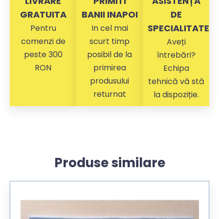
LIVRARE
PRIMITI
ASISTENȚĂ
GRATUITA
BANII INAPOI
DE
SPECIALITATE
Pentru
In cel mai
comenzi de
scurt timp
Aveți
peste 300
posibil de la
întrebări?
RON
primirea
Echipa
produsului
tehnică vă stă
returnat
la dispoziție.
Produse similare