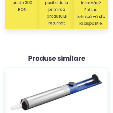
peste 300
posibil de la
întrebări?
RON
primirea
Echipa
produsului
tehnică vă stă
returnat
la dispoziție.
Produse similare