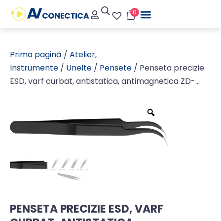
0
Prima pagină
/
Atelier,
Instrumente
/
Unelte
/
Pensete
/ Penseta precizie
ESD, varf curbat, antistatica, antimagnetica ZD-
156F
PENSETA PRECIZIE ESD, VARF