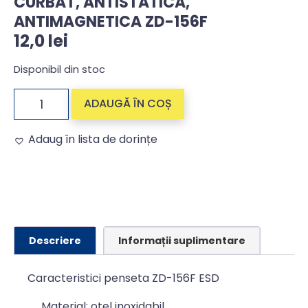
CURBAT, ANTISTATICA,
ANTIMAGNETICA ZD-156F
12,0
lei
Disponibil din stoc
ADAUGĂ ÎN COȘ
Adaug în lista de dorințe
Alternative:
Descriere
Informații suplimentare
Caracteristici penseta ZD-156F ESD
Material: otel inoxidabil