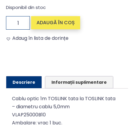
Disponibil din stoc
ADAUGĂ ÎN COȘ
Adaug în lista de dorințe
Alternative:
Descriere
Informații suplimentare
Cablu optic 1m TOSLINK tata la TOSLINK tata
– diametru cablu 5,0mm
VLAP25000B10
Ambalare: vrac 1 buc.