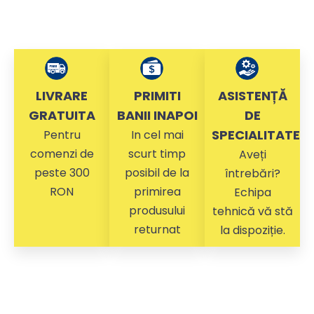
LIVRARE
PRIMITI
ASISTENȚĂ
GRATUITA
BANII INAPOI
DE
SPECIALITATE
Pentru
In cel mai
comenzi de
scurt timp
Aveți
peste 300
posibil de la
întrebări?
RON
primirea
Echipa
produsului
tehnică vă stă
returnat
la dispoziție.