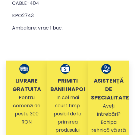
CABLE-404
KPO2743
Ambalare: vrac 1 buc.
LIVRARE
PRIMITI
ASISTENȚĂ
GRATUITA
BANII INAPOI
DE
SPECIALITATE
Pentru
In cel mai
comenzi de
scurt timp
Aveți
peste 300
posibil de la
întrebări?
RON
primirea
Echipa
produsului
tehnică vă stă