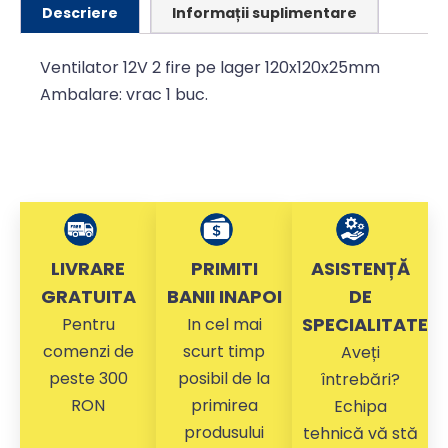
Descriere
Informații suplimentare
Ventilator 12V 2 fire pe lager 120x120x25mm
Ambalare: vrac 1 buc.
LIVRARE
PRIMITI
ASISTENȚĂ
GRATUITA
BANII INAPOI
DE
SPECIALITATE
Pentru
In cel mai
comenzi de
scurt timp
Aveți
peste 300
posibil de la
întrebări?
RON
primirea
Echipa
produsului
tehnică vă stă