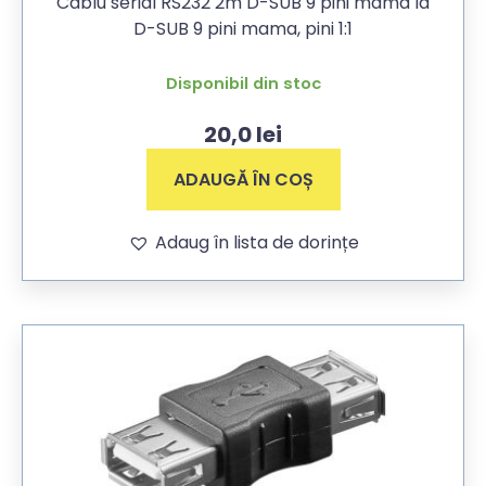
Cablu serial RS232 2m D-SUB 9 pini mama la
D-SUB 9 pini mama, pini 1:1
Disponibil din stoc
20,0
lei
ADAUGĂ ÎN COȘ
Adaug în lista de dorințe