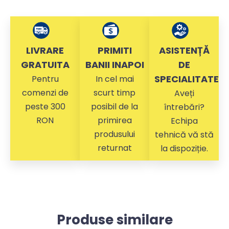
LIVRARE
PRIMITI
ASISTENȚĂ
GRATUITA
BANII INAPOI
DE
SPECIALITATE
Pentru
In cel mai
comenzi de
scurt timp
Aveți
peste 300
posibil de la
întrebări?
RON
primirea
Echipa
produsului
tehnică vă stă
returnat
la dispoziție.
Produse similare