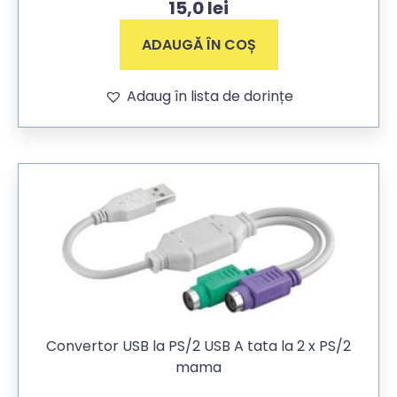
15,0
lei
ADAUGĂ ÎN COȘ
Adaug în lista de dorințe
Convertor USB la PS/2 USB A tata la 2 x PS/2
mama