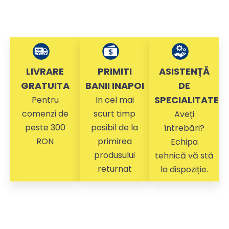
LIVRARE
PRIMITI
ASISTENȚĂ
GRATUITA
BANII INAPOI
DE
SPECIALITATE
Pentru
In cel mai
comenzi de
scurt timp
Aveți
peste 300
posibil de la
întrebări?
RON
primirea
Echipa
produsului
tehnică vă stă
returnat
la dispoziție.