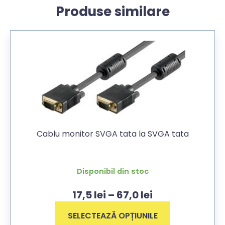
Produse similare
Cablu monitor SVGA tata la SVGA tata
Disponibil din stoc
17,5
lei
–
67,0
lei
SELECTEAZĂ OPȚIUNILE