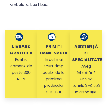
Ambalare: box 1 buc.
LIVRARE
PRIMITI
ASISTENȚĂ
GRATUITA
BANII INAPOI
DE
SPECIALITATE
Pentru
In cel mai
comenzi de
scurt timp
Aveți
peste 300
posibil de la
întrebări?
RON
primirea
Echipa
produsului
tehnică vă stă
returnat
la dispoziție.