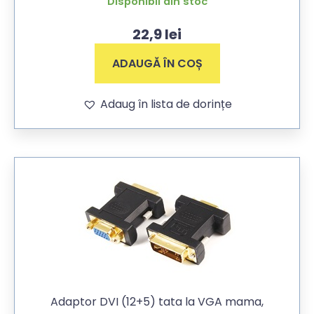
Disponibil din stoc
22,9
lei
ADAUGĂ ÎN COȘ
Adaug în lista de dorințe
Adaptor DVI (12+5) tata la VGA mama,