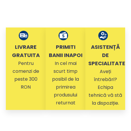
LIVRARE
PRIMITI
ASISTENȚĂ
GRATUITA
BANII INAPOI
DE
SPECIALITATE
Pentru
In cel mai
comenzi de
scurt timp
Aveți
peste 300
posibil de la
întrebări?
RON
primirea
Echipa
produsului
tehnică vă stă
returnat
la dispoziție.