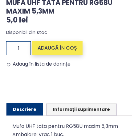
MUFA UHF TATA PENTRU RG58U
MAXIM 5,3MM
5,0
lei
Disponibil din stoc
ADAUGĂ ÎN COȘ
Adaug în lista de dorințe
Alternative:
Descriere
Informații suplimentare
Mufa UHF tata pentru RG58U maxim 5,3mm
Ambalare: vrac 1 buc.