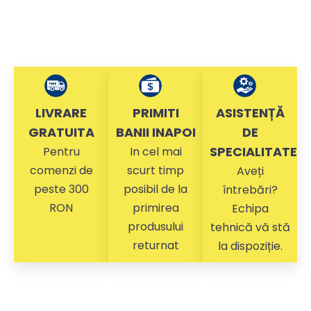
LIVRARE
PRIMITI
ASISTENȚĂ
GRATUITA
BANII INAPOI
DE
SPECIALITATE
Pentru
In cel mai
comenzi de
scurt timp
Aveți
peste 300
posibil de la
întrebări?
RON
primirea
Echipa
produsului
tehnică vă stă
returnat
la dispoziție.