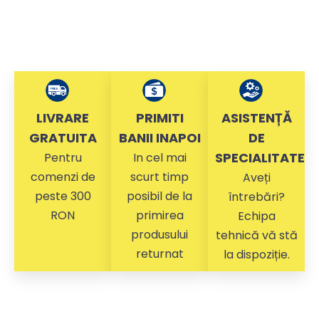
LIVRARE
PRIMITI
ASISTENȚĂ
GRATUITA
BANII INAPOI
DE
SPECIALITATE
Pentru
In cel mai
comenzi de
scurt timp
Aveți
peste 300
posibil de la
întrebări?
RON
primirea
Echipa
produsului
tehnică vă stă
returnat
la dispoziție.