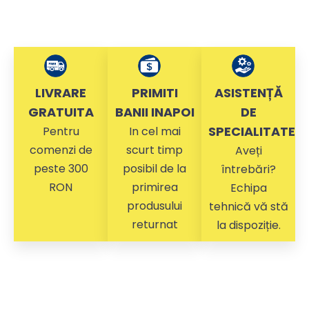
LIVRARE
PRIMITI
ASISTENȚĂ
GRATUITA
BANII INAPOI
DE
SPECIALITATE
Pentru
In cel mai
comenzi de
scurt timp
Aveți
peste 300
posibil de la
întrebări?
RON
primirea
Echipa
produsului
tehnică vă stă
returnat
la dispoziție.