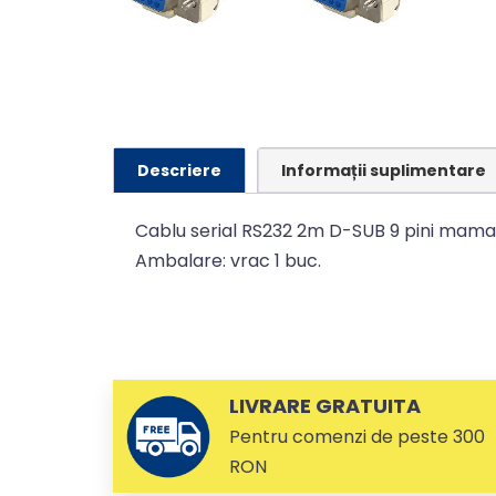
Descriere
Informații suplimentare
Cablu serial RS232 2m D-SUB 9 pini mama l
Ambalare: vrac 1 buc.
LIVRARE GRATUITA
Pentru comenzi de peste 300
RON