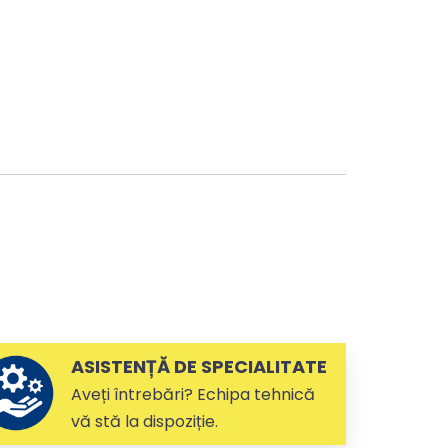
ASISTENȚĂ DE SPECIALITATE
Aveți întrebări? Echipa tehnică
vă stă la dispoziție.