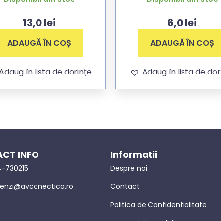
13,0
lei
6,0
lei
ADAUGĂ ÎN COȘ
ADAUGĂ ÎN COȘ
Adaug în lista de dorințe
Adaug în lista de dor
CT INFO
Informatii
-730215
Despre noi
nzi@avconectica.ro
Contact
Politica de Confidentialitate