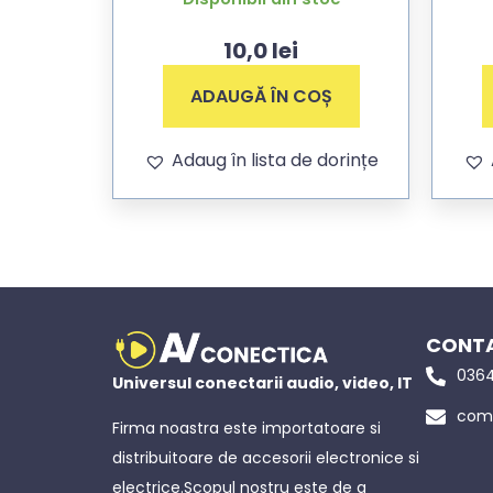
10,0
lei
ADAUGĂ ÎN COȘ
Adaug în lista de dorințe
CONTA
0364
Universul conectarii audio, video, IT
come
Firma noastra este importatoare si
distribuitoare de accesorii electronice si
electrice.Scopul nostru este de a