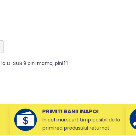
a D-SUB 9 pini mama, pini 1:1
PRIMITI BANII INAPOI
In cel mai scurt timp posibil de la
primirea produsului returnat