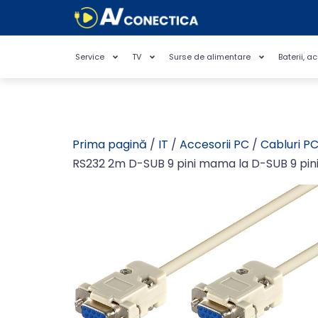
Service
TV
Surse de alimentare
Baterii, a
Prima pagină
/
IT
/
Accesorii PC
/
Cabluri P
RS232 2m D-SUB 9 pini mama la D-SUB 9 pini 