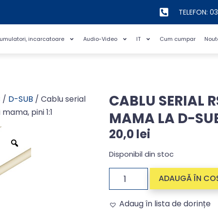
TELEFON: 0
cumulatori, incarcatoare
Audio-Video
IT
Cum cumpar
Nout
CABLU SERIAL R
C
/
D-SUB
/ Cablu serial
mama, pini 1:1
MAMA LA D-SUB 
20,0
lei
Disponibil din stoc
ADAUGĂ ÎN CO
Adaug în lista de dorințe
Alternative: