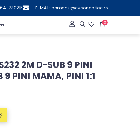
364-730215
E-MAIL: comenzi@avconectica.ro
0
ati
S232 2M D-SUB 9 PINI
9 PINI MAMA, PINI 1:1
Ș