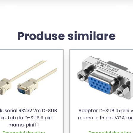
Produse similare
u serial RS232 2m D-SUB
Adaptor D-SUB 15 pini
pini tata la D-SUB 9 pini
mama la 15 pini VGA 
mama, pini 1:1
Disponibil din stoc
Disponibil din stoc