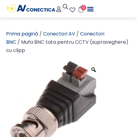
0
Prima pagină
/
Conectori AV
/
Conectori
BNC
/ Mufa BNC tata pentru CCTV (supraveghere)
cu clipp