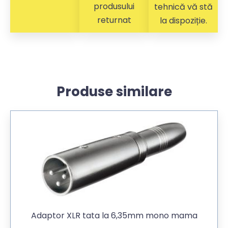
produsului
tehnică vă stă
returnat
la dispoziție.
Produse similare
Adaptor XLR tata la 6,35mm mono mama