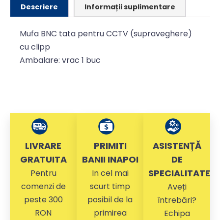
Descriere
Informații suplimentare
Mufa BNC tata pentru CCTV (supraveghere)
cu clipp
Ambalare: vrac 1 buc
LIVRARE
PRIMITI
ASISTENȚĂ
GRATUITA
BANII INAPOI
DE
SPECIALITATE
Pentru
In cel mai
comenzi de
scurt timp
Aveți
peste 300
posibil de la
întrebări?
RON
primirea
Echipa