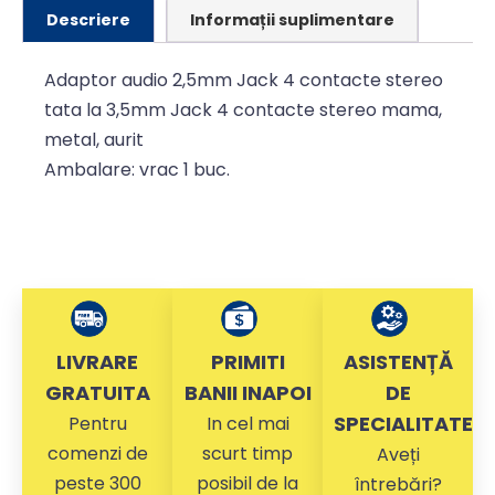
Descriere
Informații suplimentare
Adaptor audio 2,5mm Jack 4 contacte stereo
tata la 3,5mm Jack 4 contacte stereo mama,
metal, aurit
Ambalare: vrac 1 buc.
LIVRARE
PRIMITI
ASISTENȚĂ
GRATUITA
BANII INAPOI
DE
SPECIALITATE
Pentru
In cel mai
comenzi de
scurt timp
Aveți
peste 300
posibil de la
întrebări?