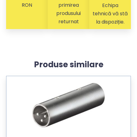
RON
primirea
Echipa
produsului
tehnică vă stă
returnat
la dispoziție.
Produse similare