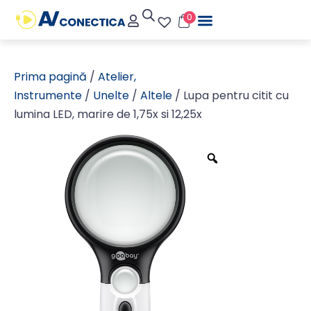
0
Prima pagină
/
Atelier,
Instrumente
/
Unelte
/
Altele
/ Lupa pentru citit cu
lumina LED, marire de 1,75x si 12,25x