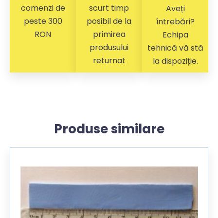
comenzi de
scurt timp
Aveți
peste 300
posibil de la
întrebări?
RON
primirea
Echipa
produsului
tehnică vă stă
returnat
la dispoziție.
Produse similare