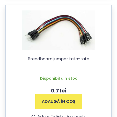
Breadboard jumper tata-tata
Disponibil din stoc
0,7
lei
ADAUGĂ ÎN COȘ
Adaug în lista de dorințe