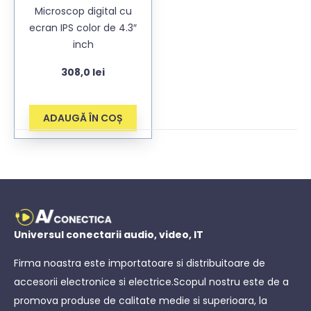
Microscop digital cu
ecran IPS color de 4.3″
inch
308,0
lei
ADAUGĂ ÎN COȘ
Universul conectarii audio, video, IT
Firma noastra este importatoare si distribuitoare de
accesorii electronice si electrice.Scopul nostru este de a
promova produse de calitate medie si superioara, la