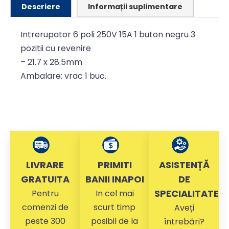
Descriere
Informații suplimentare
Intrerupator 6 poli 250V 15A 1 buton negru 3
pozitii cu revenire
– 21.7 x 28.5mm
Ambalare: vrac 1 buc.
LIVRARE
PRIMITI
ASISTENȚĂ
GRATUITA
BANII INAPOI
DE
SPECIALITATE
Pentru
In cel mai
comenzi de
scurt timp
Aveți
peste 300
posibil de la
întrebări?