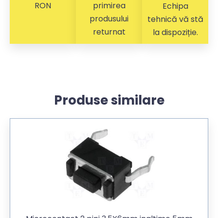
RON
primirea
Echipa
produsului
tehnică vă stă
returnat
la dispoziție.
Produse similare