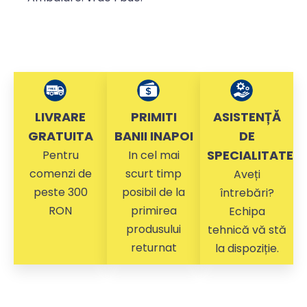
LIVRARE
PRIMITI
ASISTENȚĂ
GRATUITA
BANII INAPOI
DE
SPECIALITATE
Pentru
In cel mai
comenzi de
scurt timp
Aveți
peste 300
posibil de la
întrebări?
RON
primirea
Echipa
produsului
tehnică vă stă
returnat
la dispoziție.