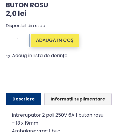
BUTON ROSU
2,0
lei
Disponibil din stoc
ADAUGĂ ÎN COȘ
Adaug în lista de dorințe
Alternative:
Descriere
Informații suplimentare
Intrerupator 2 poli 250V 6A 1 buton rosu
– 13 x 19mm
Ambalare: vrac 1 buc.