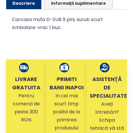
Descriere
Informații suplimentare
Carcasa mufa D-SUB 9 pini, surub scurt
Ambalare: vrac 1 buc.
LIVRARE
PRIMITI
ASISTENȚĂ
GRATUITA
BANII INAPOI
DE
SPECIALITATE
Pentru
In cel mai
comenzi de
scurt timp
Aveți
peste 300
posibil de la
întrebări?
RON
primirea
Echipa
produsului
tehnică vă stă